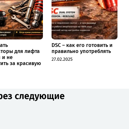
ать
DSC – как его готовить и
торы для лифта
правильно употреблять
2
 и не
27.02.2025
ить за красивую
ерез следующие