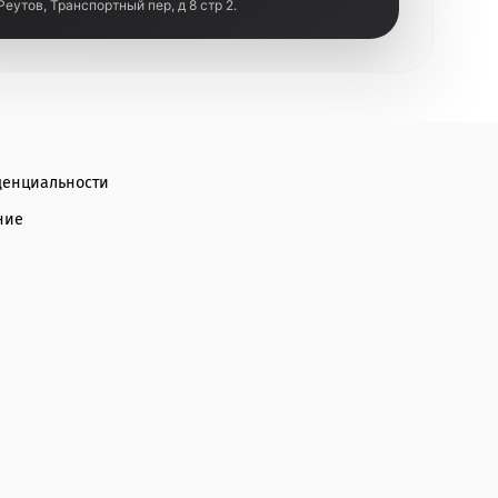
 Реутов, Транспортный пер, д 8 стр 2.
денциальности
ние
а