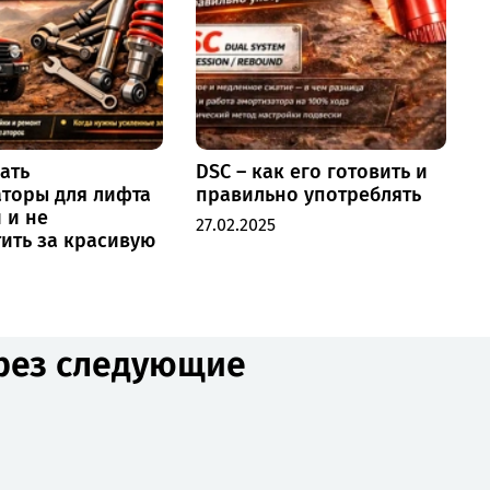
ать
DSC – как его готовить и
торы для лифта
правильно употреблять
2
 и не
27.02.2025
ить за красивую
ерез следующие