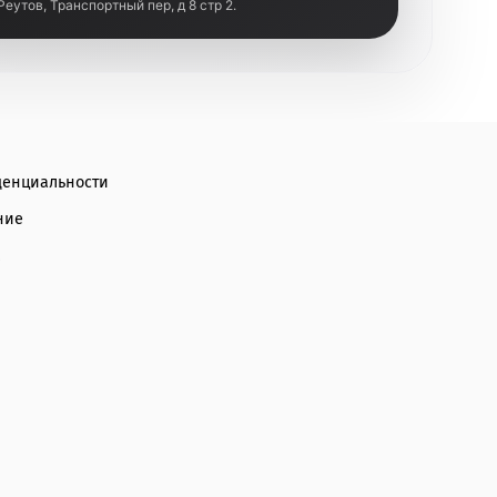
 Реутов, Транспортный пер, д 8 стр 2.
денциальности
ние
а