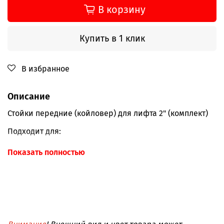
В корзину
Купить в 1 клик
В избранное
Описание
Стойки передние (койловер) для лифта 2" (комплект)
Подходит для:
TLC Prado 120/150
Показать полностью
Hilux Vigo
FJ Cruiser
Tacoma
Jac T9