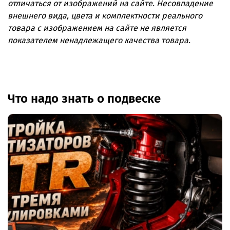
отличаться от изображений на сайте. Несовпадение
(комплект)
внешнего вида, цвета и комплектности реального
Марка/модель:
Nissan Patrol
товара с изображением на сайте не является
показателем ненадлежащего качества товара.
Год:
1997–2004
Кол-во в комплекте:
7
Лифт:
50 мм
Что надо знать о подвеске
Артикул:
JKH-NPY61-7-50
Бренд/производитель:
HEL
Страна производства:
Россия
Температура:
−70…+260 °C
Оплетка:
нержавеющая сталь
.