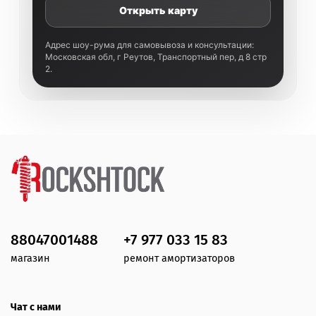
Открыть карту
Адрес шоу-рума для самовывоза и консультации:
Московская обл, г Реутов, Транспортный пер, д 8 стр
2.
88047001488
+7 977 033 15 83
магазин
ремонт амортизаторов
Чат с нами