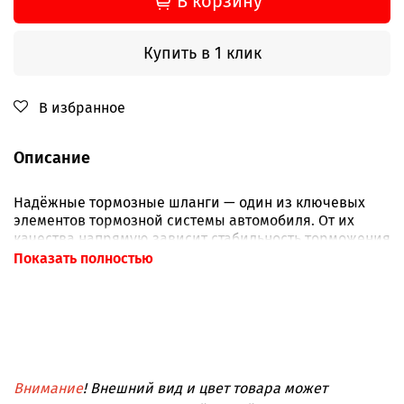
В корзину
Купить в 1 клик
В избранное
Описание
Надёжные тормозные шланги — один из ключевых
элементов тормозной системы автомобиля. От их
качества напрямую зависит стабильность торможения
и ваша безопасность на дороге.
Показать полностью
Комплект армированных тормозных шлангов для
Nissan Patrol 1997–2004. Нержавеющая оплётка
снижает расширение шланга под давлением и
уменьшает риск протечек. Температура −70…+260 °C.
Сделано в России.
Внимание
! Внешний вид и цвет товара может
Тип:
тормозные шланги армированные