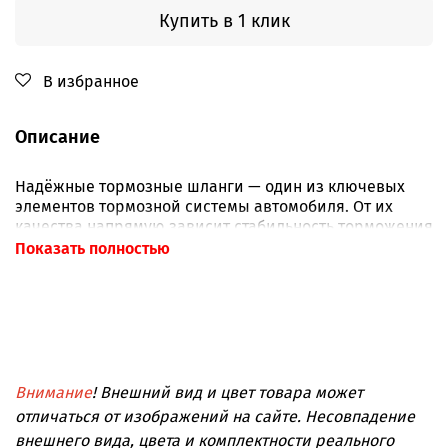
Купить в 1 клик
В избранное
Описание
Надёжные тормозные шланги — один из ключевых
элементов тормозной системы автомобиля. От их
качества напрямую зависит стабильность торможения
и ваша безопасность на дороге.
Показать полностью
Комплект армированных тормозных шлангов для Tank
300 2021–. Нержавеющая оплётка уменьшает
раздувание шланга при торможении, снижает риск
утечек и улучшает отклик педали. Температура −70…
+260 °C. Сделано в России.
Внимание
! Внешний вид и цвет товара может
Тип:
тормозные шланги армированные
отличаться от изображений на сайте. Несовпадение
(комплект)
внешнего вида, цвета и комплектности реального