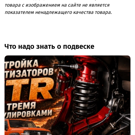
Марка/модель:
Tank 300
товара с изображением на сайте не является
показателем ненадлежащего качества товара.
Год:
2021+
Кол-во в комплекте:
6
Лифт:
50 мм
Что надо знать о подвеске
Артикул:
JKH-T300-6-50
Бренд/производитель:
HEL
Страна производства:
Россия
Температура:
−70…+260 °C
Оплетка:
нержавеющая сталь
.