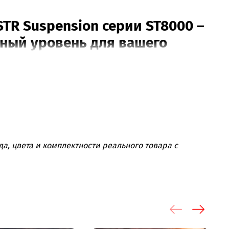
TR Suspension серии ST8000 –
ный уровень для вашего
торы, которые сочетают в себе
высокую
олговечность
и
возможность тонкой
00 – это ваш выбор. В отличие от серий ST5000
тавляет собой однотрубные масляные
а, цвета и комплектности реального товара с
м подпором, что обеспечивает превосходную
ам и точность работы подвески.
мущества:
вышенная производительность подвески для