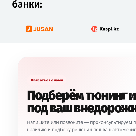
банки:
Связаться с нами
Подберём тюнинг и
под ваш внедорож
Напишите или позвоните — проконсультируем по
наличию и подбору решений под ваш автомобил