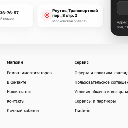
Серия ST8000 – это
про
Реутов, Транспортный
разработанный для тех,
936-76-57
пер., 8 стр. 2
возможность тонкой на
й номер
Московская область
Адрес
обл, г
Если ST5000 – это наде
гибкость настройки, то
долговечности
.
Обслуживание 
Магазин
Сервис
Как официальный предс
Ремонт амортизаторов
Оферта и политика конфи
полный спектр услуг по
ST8000
.
ВКонтакте
Пользовательское соглаше
Наша мастерская оснаще
Наши статьи
Условия обмена и возврат
производстве и обслуж
Контакты
Сервисы и партнеры
гарантирует высокое ка
Личный кабинет
Trade-in
.