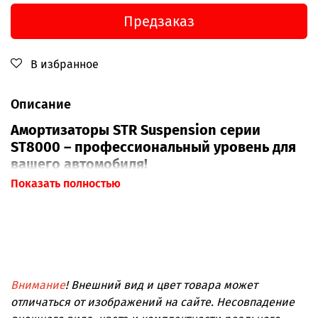
Предзаказ
В избранное
Описание
Амортизаторы STR Suspension серии
ST8000 – профессиональный уровень для
вашего автомобиля!
Показать полностью
Если вы ищете амортизаторы, которые сочетают в
себе
высокую производительность,
долговечность
и
возможность тонкой настройки
,
серия ST8000 – это ваш выбор. В отличие от серий
ST5000 и ST9000,
ST8000
представляет собой
Внимание
! Внешний вид и цвет товара может
однотрубные масляные амортизаторы с газовым
подпором, что обеспечивает превосходную
отличаться от изображений на сайте. Несовпадение
устойчивость к нагрузкам и точность работы