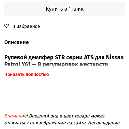
Купить в 1 клик
В избранное
Описание
Рулевой демпфер STR серии ATS для Nissan
Patrol Y61 — 8 регулировок жесткости
Показать полностью
Рулевой демпфер STR серии ATS для Nissan Patrol Y61
помогает снизить резкие удары и лишние колебания
на руле при движении по колее, грейдеру, камням и
разбитому асфальту. Это полезная доработка для
машин, которые ездят не только по городу, но и по
бездорожью, а также для автомобилей с
внедорожными шинами и изменённой подвеской.
Внимание
! Внешний вид и цвет товара может
Главная особенность модели — 8 положений
отличаться от изображений на сайте. Несовпадение
регулировки жёсткости. Демпфер можно подстроить