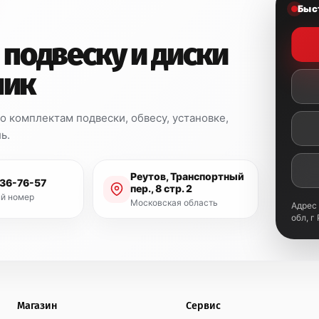
Быс
 подвеску и диски
ник
 комплектам подвески, обвесу, установке,
ь.
Реутов, Транспортный
936-76-57
пер., 8 стр. 2
й номер
Московская область
Адрес
обл, г
Магазин
Сервис