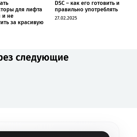
ать
DSC – как его готовить и
торы для лифта
правильно употреблять
2
 и не
27.02.2025
ить за красивую
ерез следующие