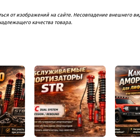
Лифт 1.5" позволяет уст
энергоёмкая подвеска 
ться от изображений на сайте. Несовпадение внешнего вид
передвижения.
надлежащего качества товара.
В комплект вхо
Стойки передние (
Амортизаторы зад
Пружины задние