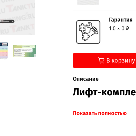
Гарантия
1.0 × 0 ₽
В корзину
Описание
Лифт-компле
Показать полностью
Лифт-комплект MXR
— м
регулировкой сжатия/от
подвески под свой стил