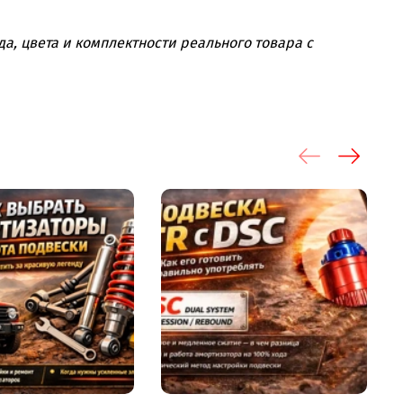
ановить колеса размером до 33". Мягкая и
значительно улучшит качество и комфорт
а, цвета и комплектности реального товара с
дит:
койловеры)
ние