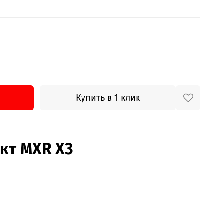
Купить в 1 клик
кт MXR X3
ягкая подвеска с 10-ступенчатой
боя. Вы сможете легко настроить жёсткость
ь вождения и тип местности.