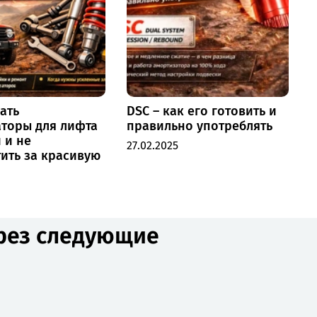
ать
DSC – как его готовить и
торы для лифта
правильно употреблять
2
 и не
27.02.2025
ить за красивую
ерез следующие