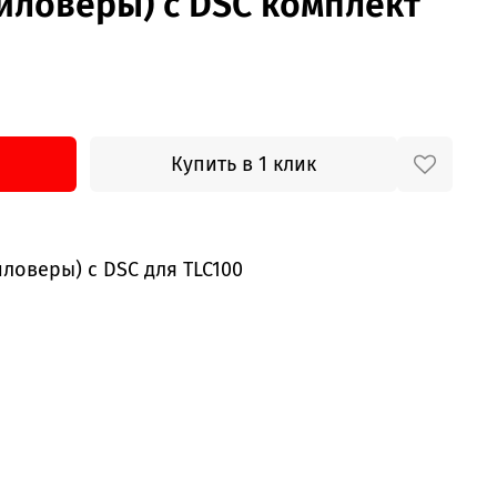
йловеры) с DSC комплект
Купить в 1 клик
йловеры) с DSC для TLC100