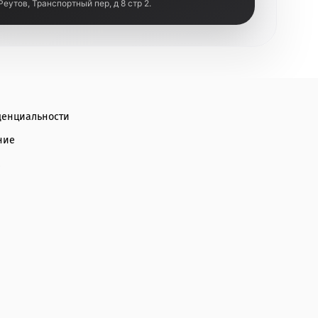
 Реутов, Транспортный пер, д 8 стр 2.
денциальности
ние
а