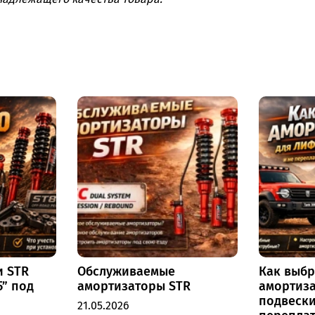
Этот комплект сохраняе
добавляет уникальную 
отдельно настраивать 
обеспечивая идеальну
стиль вождения.
Основные преи
Система DSC (Dual
8 ступеней регули
реакции подвески 
8 ступеней регули
плавности хода пр
и STR
Обслуживаемые
Как выбр
или при торможени
5” под
амортизаторы STR
амортиза
Предохранительны
подвески
21.05.2026
повреждений при о