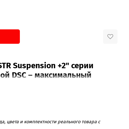
TR Suspension +2" серии
мой DSC – максимальный
одвеской!
аторы, которые предлагают не просто высокую
полный контроль
над поведением подвески в
рия
ST8000 с системой DSC (Dual Speed
а, цвета и комплектности реального товара с
выбор.