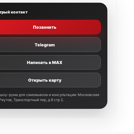
вечным.
трый контакт
и поддержка
Позвонить
тавитель STR Suspension в РФ
, мы предлагаем
Telegram
о
обслуживанию и ремонту
амортизаторов
Написать в MAX
на всем необходимым, а опыт более 10 лет в
ивании спортивных амортизаторов
чество работ
.
Открыть карту
 шоу-рума для самовывоза и консультации: Московская
 Реутов, Транспортный пер, д 8 стр 2.
оверы)