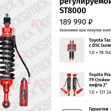
регулируемой
ST8000
189 990 ₽
Экономия при покупке комп
Toyota Ta
с DSC (ко
1.0 × 78 74
Toyota Prad
T9 Стойки
лифта 2"
1.0 × 131 2
Гарантия