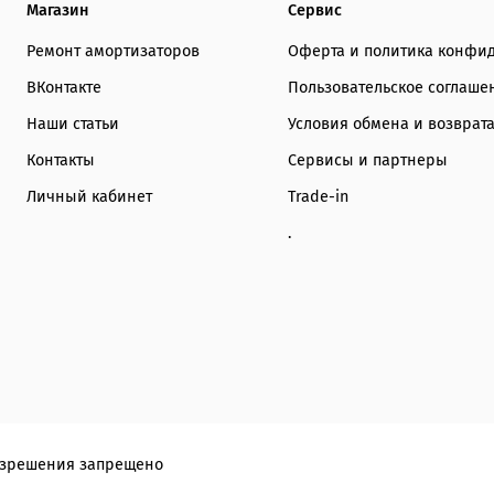
Магазин
Сервис
Внимание! Внешний вид 
Ремонт амортизаторов
Оферта и политика конфи
изображений на сайте.
ВКонтакте
Пользовательское соглаше
комплектности реально
является показателем 
Наши статьи
Условия обмена и возврат
Контакты
Сервисы и партнеры
Личный кабинет
Trade-in
.
разрешения запрещено