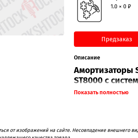
1.0 × 0 ₽
Предзаказ
Описание
Амортизаторы S
ST8000 с систе
контроль над п
Показать полностью
Если вы ищете амортиз
производительность, а
любых условиях, то се
ться от изображений на сайте. Несовпадение внешнего вид
Compression)
– это ваш 
надлежащего качества товара.