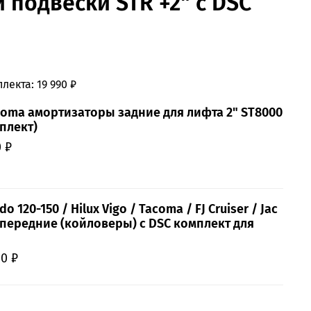
 подвески STR +2" с DSC
лекта:
19 990 ₽
coma амортизаторы задние для лифта 2" ST8000
мплект)
0 ₽
o 120-150 / Hilux Vigo / Tacoma / FJ Cruiser / Jac
 передние (койловеры) с DSC комплект для
40 ₽