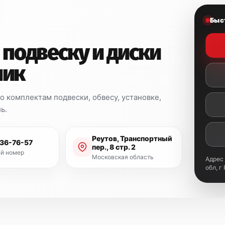
надежным и долго
Быс
Обслуживание 
 подвеску и диски
ник
Как
официальный предс
полный спектр услуг п
ST8000.
 комплектам подвески, обвесу, установке,
ь.
Наша мастерская оснаще
производстве и обслуж
гарантирует
высокое ка
Реутов, Транспортный
936-76-57
пер., 8 стр. 2
й номер
Московская область
Адрес
обл, г
Комплектация:
Передние стойки (койл
Задние амортизаторы